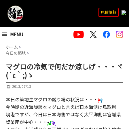
見積依頼
MENU
ホーム
>
今日の築地
>
マグロの冷気で何だか涼しげ・・・ヾ
(´ε｀;)ゝ
2013/07/13
本日の築地生マグロの競り場の状況は・・・
今時期の近海旋網本マグロと言えば日本海側は鳥取県
境港ですが、今日は日本海側ではなく太平洋側は宮城県
塩釜産が中心・・・