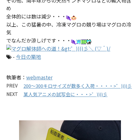
その他、南半球からの天然インドマグロなどの輸入物含
め
全体的には数は減少・・・
以上、この猛暑の中、冷凍マグロの競り場はマグロの冷
気
でなんだか涼しげです・・・
-
今日の築地
執筆者：
webmaster
PREV
200～300キロサイズが数多く入荷・・・・>゜))))彡
NEXT
某人気アニメの試写会に・・・>゜))))彡