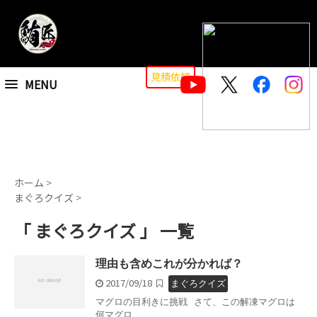
Warning
: Use of undefined constant b - assumed 'b' (this will throw an
Error in a future version of PHP) in
/home/xs019478/maguronotakumi.com/public_html/wp-
content/themes/stinger7child/category.php
on line
1
見積依頼
MENU
ホーム
>
まぐろクイズ
>
「 まぐろクイズ 」 一覧
理由も含めこれが分かれば？
2017/09/18
まぐろクイズ
マグロの目利きに挑戦 さて、この解凍マグロは
何マグロ ...