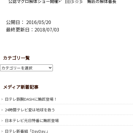
公認マグロ解体ショー開催>゜))))彡☆彡 鮪匠の解体番長
「航太」がマグロ担いで入場後、冒頭の口上、1級マグロ解体
師認定証を提示し鮪匠BGMスタート♪( ｀▽´)ノ>゜))))彡Σ(･
ω･ﾉ)ﾉ！ 毎度の如くショーで盛り上がったあとは和鮪認証さ
れた捌きたての船直キハダ（第88海援丸）を100人前のマグロ
公開日：
2016/05/20
丼にしてご提供～>゜)))彡ヾ(ﾟ▽､ﾟ*)ﾉ♪ 解体作業と解体ショ
ーの違い？マンガで分かる鮪匠が選ばれる理由（解体作業と
最終更新日：2018/07/03
解体ショーの違いとは？ ...
カテゴリ一覧
メディア新着記事
日テレ鉄腕DASHに鮪匠登場！
24時間テレビ愛は地球を救う
日本テレビ元日特番に鮪匠登場
日テレ新番組「DayDay.」