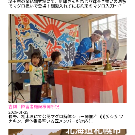
埼玉県の某結婚式場にて、新郎さんもねじり鉢巻き揃いの法被
でマグロ担いで登場！間髪入れずにお約束のマグロ入刀～(*｀
▽´)o／☆>゜)) ))彡祝☆彡 ...
吉例！障害者施設様開所祝
2026-01-25
長野、栃木県にて公認マグロ解体ショー開催>゜))))彡☆彡 ツ
ナキン、解体番長率いる匠メンバーが対応( ...