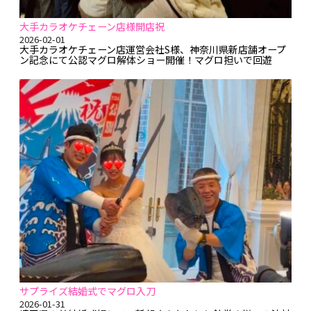
大手カラオケチェーン店様開店祝
2026-02-01
大手カラオケチェーン店運営会社S様、神奈川県新店舗オープ
ン記念にて公認マグロ解体ショー開催！マグロ担いで回遊
後、解体番長「航太」が毎度の如くショーで盛り上げ、捌きた
てのインドマグロを200人前のお刺身とお寿司にしてご提供～
>゜)))彡ヾ(ﾟ▽､ﾟ*)ﾉ♪ この度はご用命いただきありがとうご
ざいま～す ...
サプライズ結婚式でマグロ入刀
2026-01-31