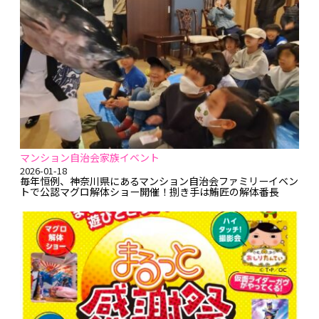
マンション自治会家族イベント
2026-01-18
毎年恒例、神奈川県にあるマンション自治会ファミリーイベン
トで公認マグロ解体ショー開催！捌き手は鮪匠の解体番長
「航太」が担当！冒頭の口上の後、1級マグロ解体師認定証を
提示し鐘の合図で鮪匠BGMスタート♪ 間髪入れずにマグロ
の入刀(*｀▽´)o／>゜)) ))彡ｽﾊﾟｯ☆Σ【◎】ω￣*) その後、
各種包丁を使い、背腹と切り分け腹の一節は一番長い包丁、
長尺を使用し皆さん参加型のお祭りモードで豪快に解体し、
中落ちの食レポタイムヾ(＞▽､＜) ﾍ(ﾟ▽､ﾟ*)ﾉ♪ 毎度の如く
ショーで盛り上がったあとは捌きたての天然本マグロ（大間産
／延縄）を150人前のお寿司（1人前5貫）にしてご提供～ヾ
(≧▽≦)ﾉヾ(￣～(￣〃)♪ 毎度ご用命いただき有難うござい
ます<(＿ ...