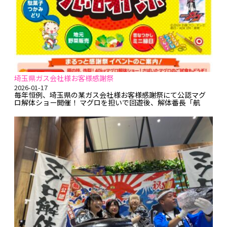
埼玉県ガス会社様お客様感謝祭
2026-01-17
毎年恒例、埼玉県の某ガス会社様お客様感謝祭にて公認マグ
ロ解体ショー開催！ マグロを担いで回遊後、解体番長「航
太」がショーで盛り上げ、捌きたての船直キハダ（第77海援
丸／延縄）40㎏を200人前のお寿司にしてご提供～(*｀▽
´)_┳┳ヾ(ﾟ▽､ﾟ*)ﾉ♪ ...