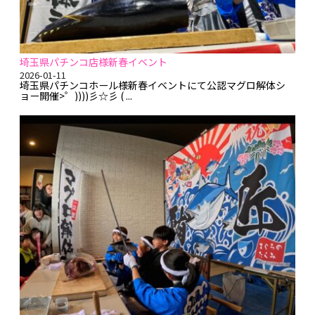
埼玉県パチンコ店様新春イベント
2026-01-11
埼玉県パチンコホール様新春イベントにて公認マグロ解体シ
ョー開催>゜))))彡☆彡 ( ...