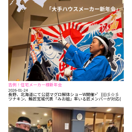
吉例！住宅メーカー様新年会
2026-01-24
長野、北海道にて公認マグロ解体ショーW開催>゜))))彡☆彡
ツナキン、鮪匠宮城代表「みお姐」率いる匠メンバーが対応(
...