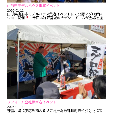
山形県モデルハウス集客イベント
2026-01-11
山形県山形市モデルハウス集客イベントにて公認マグロ解体
ショー開催
今回は鮪匠宮城のナデシコチームが会場を盛
り上げてきましたよ
みお姐のマグロ回遊後は、二級＆三
級解体師ペアによるお客様参加型解体ショーを実施
毎
度の如く大盛況の後、品質認証をされた宮崎県産メバチマグ
ロをお土産セットにしてお客様へご提供
この度はご用命い
ただき、誠にありがとうございました<(_ _)> マンガで分か
る鮪匠が選ばれる理由・・解体作業と解体ショーの違いと
は？ ...
リフォーム会社様新春イベント
2026-01-11
神奈川県に本店を構えるリフォーム会社様新春イベントにて