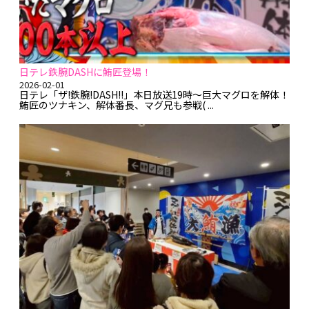
日テレ鉄腕DASHに鮪匠登場！
2026-02-01
日テレ「ザ!鉄腕!DASH!!」本日放送19時～巨大マグロを解体！
鮪匠のツナキン、解体番長、マグ兄も参戦( ...