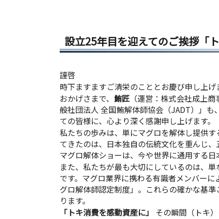
設立25年目を迎えてのご挨拶「
謹啓
時下ますますご清栄のこととお慶び申し上げ
おかげさまで、
鮪匠
（運営：株式会社成上商
般社団法人 全国鮪解体師協会（JADT）」
ての皆様に、心より深く感謝申し上げます。
私たちの歩みは、単にマグロを解体し提供す
てきたのは、日本独自の伝統文化を重んじ、
マグロ解体ショーは、今や世界に通用する日
また、私たちが最も大切にしているのは、単
です。マグロ業界に携わる有識者メンバーに
グロ解体師認定制度」。これらの確かな基準
ります。
「トキ消費を感動資産に」
その瞬間（トキ）