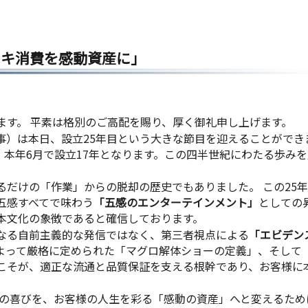
トキ消費を感動資産に」
ます。 平素は格別のご高配を賜り、厚く御礼申し上げます。
事）は本日、設立25年目という大きな節目を迎えることができ
も、本年6月で設立17年となります。この四半世紀にわたる歩み
るだけの「作業」からの脱却の歴史でもありました。 この25
五感すべてで味わう
「五感のエンターテインメント」
としての昇
本文化の象徴であると確信しております。
なる自前主義的な発信ではなく、第三者視点による
「エビデン
よって厳格に定められた「マグロ解体ショーの定義」、そして
こそが、適正な流通と品質保証を支える根幹であり、お客様に
の喜びを、お客様の人生を彩る「感動の資産」へと変えるため