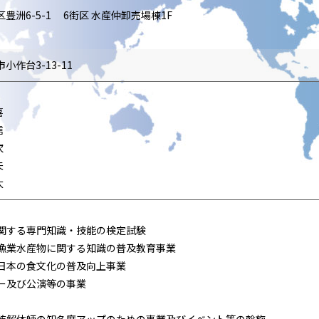
区豊洲6-5-1 6街区 水産仲卸売場棟1F
６
小作台3-13-11
喜
信
次
夫
太
物に関する専門知識・技能の検定試験
する漁業水産物に関する知識の普及教育事業
る日本の食文化の普及向上事業
ナー及び公演等の事業