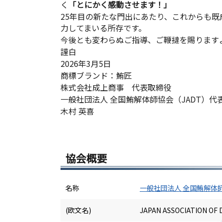
く
「とにかく感動させます！」
25年目の新たな門出にあたり、これからも
力してまいる所存です。
今後とも変わらぬご指導、ご鞭撻を賜ります
謹白
2026年3月5日
商標ブランド：鮪匠
株式会社成上商事 代表取締役
一般社団法人 全国鮪解体師協会（JADT）代
木村 英喜
協会概要
名称
一般社団法人 全国鮪解体
(欧文名)
JAPAN ASSOCIATION O