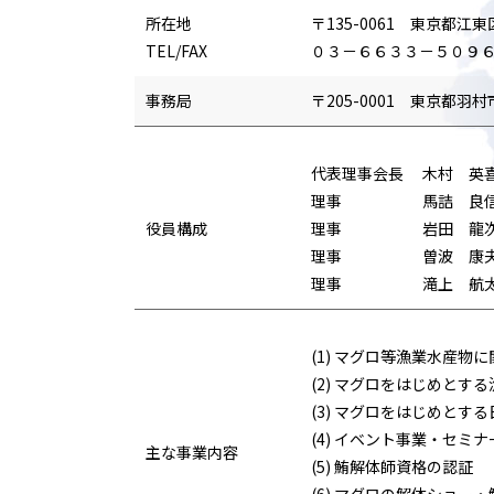
所在地
〒135-0061 東京都江東
TEL/FAX
０３－６６３３－５０９
事務局
〒205-0001 東京都羽村市
代表理事会長 木村 英
理事 馬詰 良
役員構成
理事 岩田 龍
理事 曽波 康
理事 滝上 航
(1) マグロ等漁業水産
(2) マグロをはじめと
(3) マグロをはじめとす
(4) イベント事業・セミ
主な事業内容
(5) 鮪解体師資格の認証