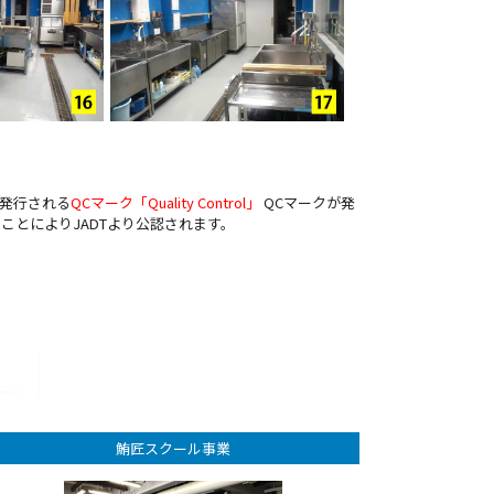
し発行される
QCマーク「Quality Control」
QCマークが発
うことによりJADTより公認されます。
鮪匠スクール事業