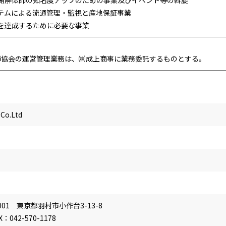
ー・鮪解体師の知名度アップのための事業及びイベント等の斡旋
システムによる流通管理・監視と産地保証事業
的を達成するために必要な事業
師協会の運営管理業務は、㈱成上商事に業務委託するものとする。
o.Ltd
0001 東京都羽村市小作台3-13-8
X：042-570-1178