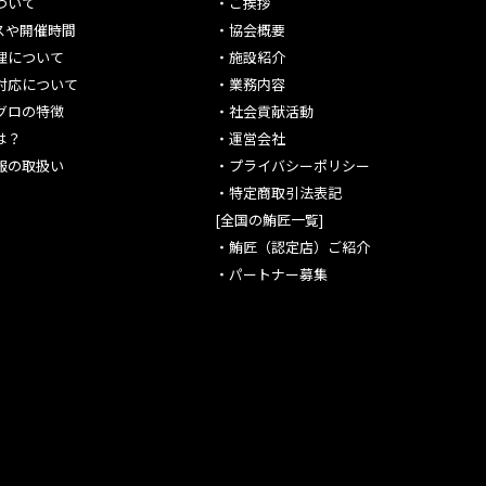
ついて
・
ご挨拶
スや開催時間
・
協会概要
理について
・
施設紹介
対応について
・
業務内容
グロの特徴
・
社会貢献活動
は？
・
運営会社
報の取扱い
・
プライバシーポリシー
・
特定商取引法表記
[全国の鮪匠一覧]
・
鮪匠（認定店）ご紹介
・
パートナー募集