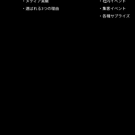
・
メディア実績
・
社内イベント
・
選ばれる3つの理由
・
集客イベント
・
各種サプライズ