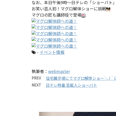
なお、本日午後9時～日テレの「ショーバト
お笑い芸人初！マグロ解体ショーに挑戦
マグロの匠も講師役で登場
-
イベント情報
執筆者：
webmaster
PREV
住宅展示場にてマグロ解体ショー＼ (｀O´
NEXT
日テレ特番 芸能人ショーバト