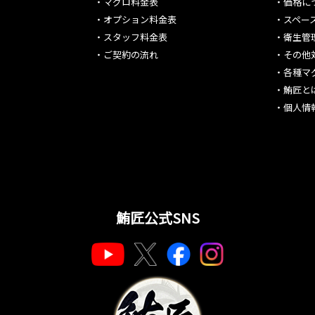
・
マグロ料金表
・
価格に
・
オプション料金表
・
スペー
・
スタッフ料金表
・
衛生管
・
ご契約の流れ
・
その他
・
各種マ
・
鮪匠と
・
個人情
鮪匠公式SNS