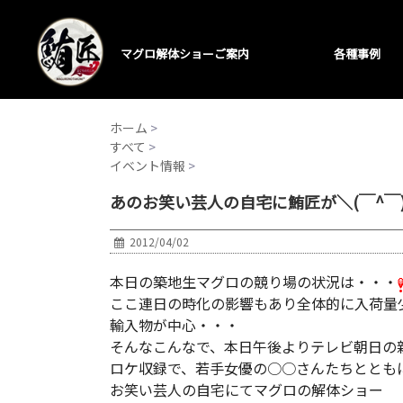
マグロ解体ショーご案内
各種事例
ホーム
>
すべて
>
イベント情報
>
あのお笑い芸人の自宅に鮪匠が＼(￣^￣)／
2012/04/02
本日の築地生マグロの競り場の状況は・・・
ここ連日の時化の影響もあり全体的に入荷量
輸入物が中心・・・
そんなこんなで、本日午後よりテレビ朝日の
ロケ収録で、若手女優の○○さんたちととも
お笑い芸人の自宅にてマグロの解体ショー