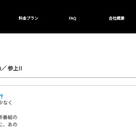
料金プラン
FAQ
会社概要
 参上!!
少なく
新番組の
に、あの