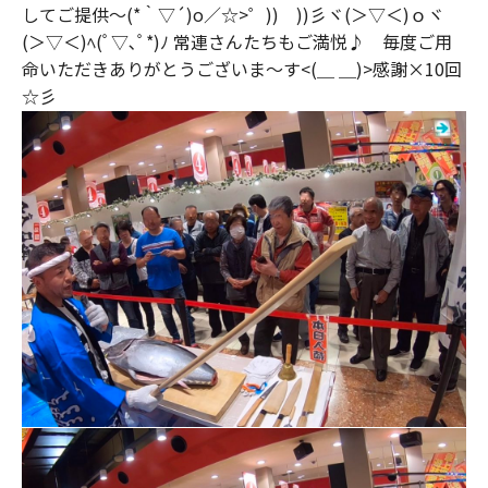
してご提供～(*｀▽´)o／☆>゜)) ))彡ヾ(＞▽＜)ｏヾ
(＞▽＜)ﾍ(ﾟ▽､ﾟ*)ﾉ 常連さんたちもご満悦♪ 毎度ご用
命いただきありがとうございま～す<(＿ ＿)>感謝×10回
☆彡