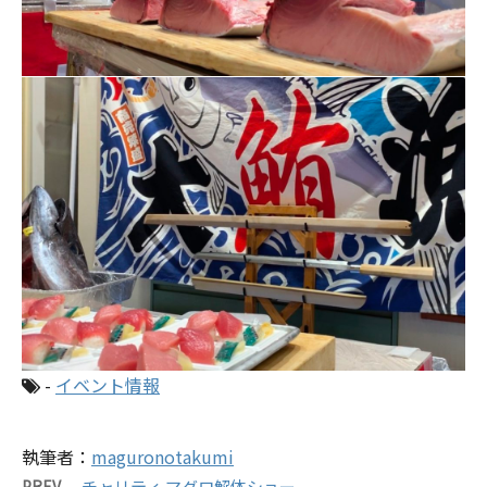
-
イベント情報
執筆者：
maguronotakumi
PREV
チャリティ マグロ解体ショー