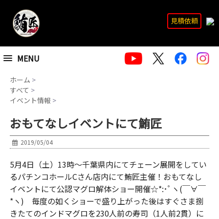
見積依頼
MENU
ホーム
>
すべて
>
イベント情報
>
おもてなしイベントにて鮪匠
2019/05/04
5月4日（土）13時～千葉県内にてチェーン展開をしてい
るパチンコホールCさん店内にて鮪匠主催！おもてなし
イベントにて公認マグロ解体ショー開催☆*:･ﾟヽ(￣∀￣
*ヽ) 毎度の如くショーで盛り上がった後はすぐさま捌
きたてのインドマグロを230人前の寿司（1人前2貫）に