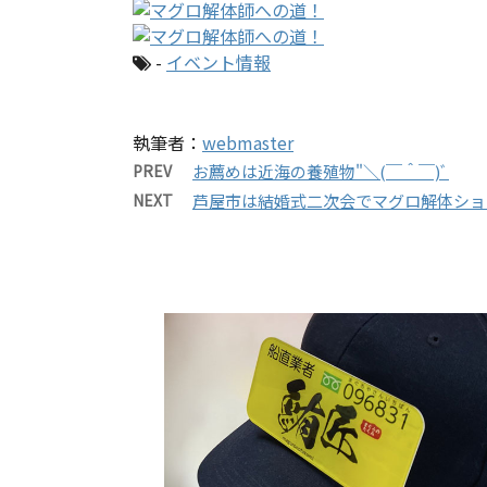
-
イベント情報
執筆者：
webmaster
PREV
お薦めは近海の養殖物"＼(￣＾￣)ﾞ
NEXT
芦屋市は結婚式二次会でマグロ解体ショ