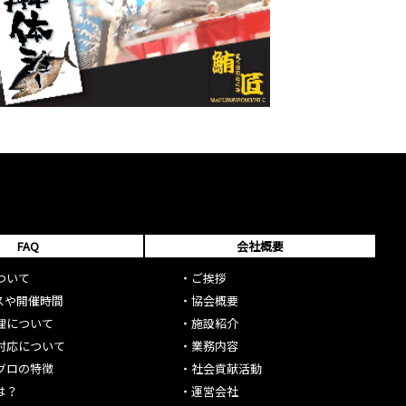
FAQ
会社概要
ついて
・
ご挨拶
スや開催時間
・
協会概要
理について
・
施設紹介
対応について
・
業務内容
グロの特徴
・
社会貢献活動
は？
・
運営会社