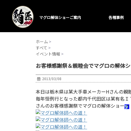
マグロ解体ショーご案内
各種事例
ホーム
>
すべて
>
イベント情報
>
お客様感謝祭＆親睦会でマグロの解体シ
2013/03/08
本日は栃木県は某大手車メーカーHさんの親
毎年恒例行となった都内千代田区は某有名Ｉ
さんのお客様感謝祭でマグロの解体ショー