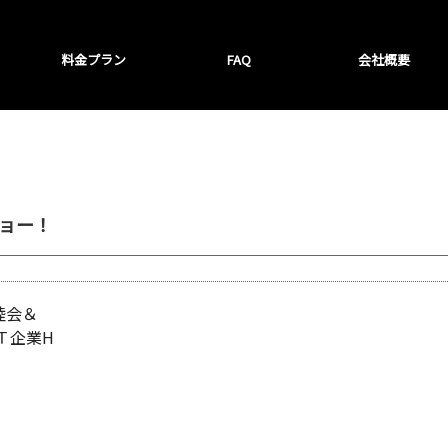
料金プラン
FAQ
会社概要
ョー！
睦会＆
Ｔ企業H