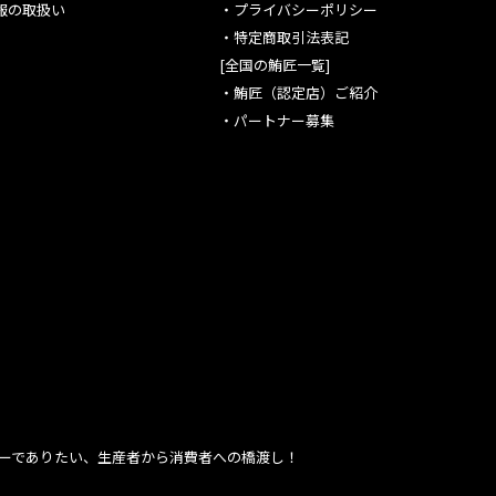
報の取扱い
・
プライバシーポリシー
・
特定商取引法表記
[全国の鮪匠一覧]
・
鮪匠（認定店）ご紹介
・
パートナー募集
ーでありたい、生産者から消費者への橋渡し！