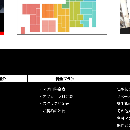
紹介
料金プラン
・
マグロ料金表
・
価格に
・
オプション料金表
・
スペー
・
スタッフ料金表
・
衛生管
・
ご契約の流れ
・
その他
・
各種マ
・
鮪匠と