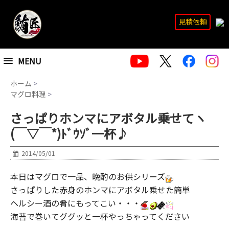
見積依頼
MENU
ホーム
>
マグロ料理
>
さっぱりホンマにアボタル乗せてヽ
(￣▽￣*)ﾄﾞｳｿﾞ一杯♪
2014/05/01
本日はマグロで一品、晩酌のお供シリーズ
さっぱりした赤身のホンマにアボタル乗せた簡単
ヘルシー酒の肴にもってこい・・・
海苔で巻いてググッと一杯やっちゃってください