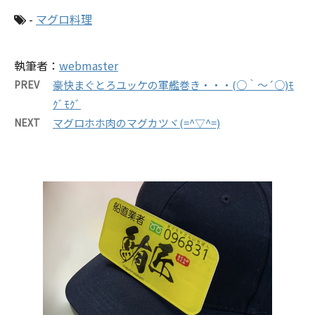
-
マグロ料理
執筆者：
webmaster
PREV
豪快まぐとろユッケの軍艦巻き・・・(○｀～´○)ﾓ
ｸﾞﾓｸﾞ
NEXT
マグロホホ肉のマグカツヾ(=^▽^=)