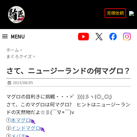
見積依頼
MENU
ホーム
>
まぐろクイズ
>
さて、ニュージーランドの何マグロ？
2015/08/05
マグロの目利きに挑戦・・・>゜))))彡ヽ(◎_◎;)
さて、このマグロは何マグロ? ヒントはニュージーラン
ドの天然物だよ☆彡(￣∇+￣)v
①
本マグロ
②
インドマグロ
③
メバチ