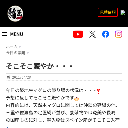
見積依頼
MENU
ホーム
>
今日の築地
>
そこそこ賑やか・・・
2011/04/28
今日の築地生マグロの競り場の状況は・・・
予想に反してそこそこ賑やかです
内容的には、天然本マグロに関しては沖縄の延縄の他、
三重や佐渡島の定置網が並び、養殖物では奄美や長崎
の国産ものに対し、輸入物はスペイン産がそこそこ入荷