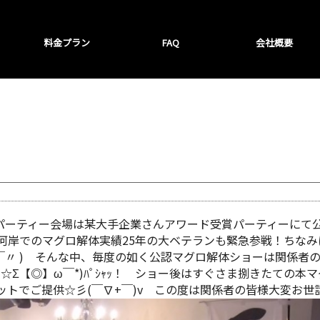
料金プラン
FAQ
会社概要
達パーティー会場は某大手企業さんアワード受賞パーティーにて公認
魚河岸でのマグロ解体実績25年の大ベテランも緊急参戦！ちな
￣〃 ) そんな中、毎度の如く公認マグロ解体ショーは関係者の皆
≧∇≦)〃☆Σ【◎】ω￣*)ﾊﾟｼｬｯ！ ショー後はすぐさま捌きたて
でご提供☆彡(￣∇+￣)v この度は関係者の皆様大変お世話に