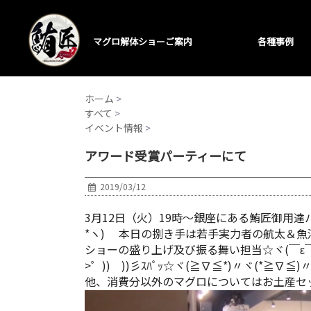
マグロ解体ショーご案内
各種事例
ホーム
>
すべて
>
イベント情報
>
アワード受賞パーティーにて
2019/03/12
3月12日（火）19時～銀座にある鮪匠御用
*ヽ) 本日の捌き手は若手実力者の航太＆
ショーの盛り上げ及び振る舞い担当☆ヾ(￣ε
>゜)) ))彡ｽﾊﾟｯ☆ヾ(≧∇≦*)〃ヾ(*
他、消費分以外のマグロについてはお土産セット