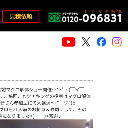
見積依頼
マグロ解体ショー開催☆*:･ﾟヽ(￣∀￣
みに、鮪匠ことツナキングの役割はマグロ解体
さん参加型にて大盛況～(*｀▽´)o／
の本マグロを21人前のお刺身＆寿司にして、その
なりました<(＿ ＿)>感謝♪