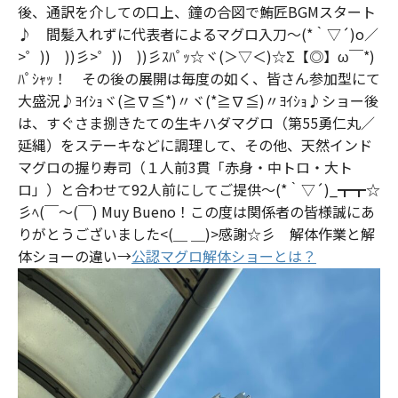
後、通訳を介しての口上、鐘の合図で鮪匠BGMスタート
♪ 間髪入れずに代表者によるマグロ入刀～(*｀▽´)o／
>゜)) ))彡>゜)) ))彡ｽﾊﾟｯ☆ヾ(＞▽＜)☆Σ【◎】ω￣*)
ﾊﾟｼｬｯ！ その後の展開は毎度の如く、皆さん参加型にて
大盛況♪ﾖｲｼｮヾ(≧∇≦*)〃ヾ(*≧∇≦)〃ﾖｲｼｮ♪ショー後
は、すぐさま捌きたての生キハダマグロ（第55勇仁丸／
延縄）をステーキなどに調理して、その他、天然インド
マグロの握り寿司（１人前3貫「赤身・中トロ・大ト
ロ」）と合わせて92人前にしてご提供～(*｀▽´)_┳┳☆
彡ﾍ(￣～(￣) Muy Bueno！この度は関係者の皆様誠にあ
りがとうございました<(＿ ＿)>感謝☆彡 解体作業と解
体ショーの違い→
公認マグロ解体ショーとは？