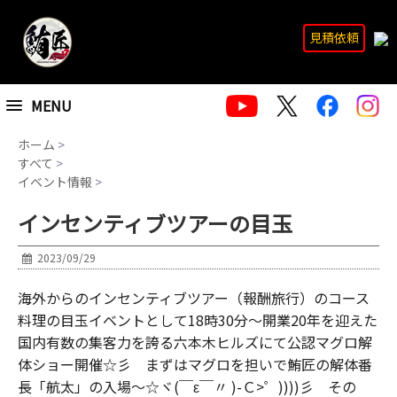
見積依頼
MENU
ホーム
>
すべて
>
イベント情報
>
インセンティブツアーの目玉
2023/09/29
海外からのインセンティブツアー（報酬旅行）のコース
料理の目玉イベントとして18時30分～開業20年を迎えた
国内有数の集客力を誇る六本木ヒルズにて公認マグロ解
体ショー開催☆彡 まずはマグロを担いで鮪匠の解体番
長「航太」の入場～☆ヾ(￣ε￣〃 )-Ｃ>゜))))彡 その