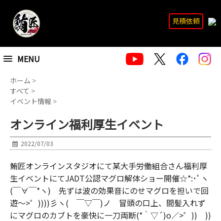
見積依頼
MENU
ホーム
>
すべて
>
イベント情報
>
オンライン福利厚生イベント
2022/07/03
鮪匠オンラインスタジオにて某大手労働組合さん福利厚
生イベントにてJADT公認マグロ解体ショー開催☆*:･ﾟヽ
(￣∀￣*ヽ) 先ずは波の効果音にのせマグロを担いで回
遊～>゜))))彡ヽ( ￣▽￣)ノ 冒頭の口上、間髪入れず
にマグロのカブトを豪快に一刀両断(*｀▽´)o／>゜)) ))