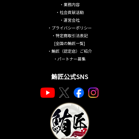
・
業務内容
・
社会貢献活動
・
運営会社
・
プライバシーポリシー
・
特定商取引法表記
[全国の鮪匠一覧]
・
鮪匠（認定店）ご紹介
・
パートナー募集
鮪匠公式SNS