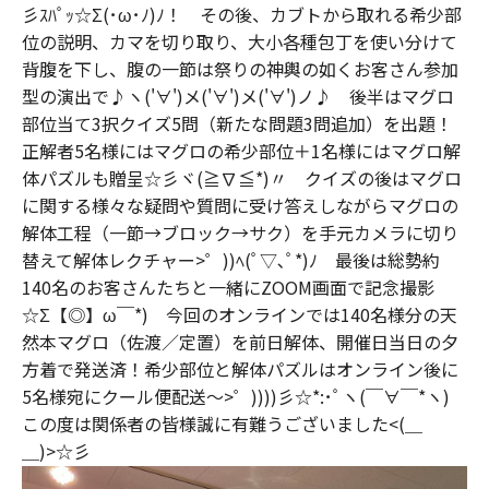
彡ｽﾊﾟｯ☆Σ(･ω･ﾉ)ﾉ！ その後、カブトから取れる希少部
位の説明、カマを切り取り、大小各種包丁を使い分けて
背腹を下し、腹の一節は祭りの神輿の如くお客さん参加
型の演出で♪ヽ('∀')メ('∀')メ('∀')ノ♪ 後半はマグロ
部位当て3択クイズ5問（新たな問題3問追加）を出題！
正解者5名様にはマグロの希少部位＋1名様にはマグロ解
体パズルも贈呈☆彡ヾ(≧∇≦*)〃 クイズの後はマグロ
に関する様々な疑問や質問に受け答えしながらマグロの
解体工程（一節→ブロック→サク）を手元カメラに切り
替えて解体レクチャー>゜))ﾍ(ﾟ▽､ﾟ*)ﾉ 最後は総勢約
140名のお客さんたちと一緒にZOOM画面で記念撮影
☆Σ【◎】ω￣*) 今回のオンラインでは140名様分の天
然本マグロ（佐渡／定置）を前日解体、開催日当日の夕
方着で発送済！希少部位と解体パズルはオンライン後に
5名様宛にクール便配送～>゜))))彡☆*:･ﾟヽ(￣∀￣*ヽ)
この度は関係者の皆様誠に有難うございました<(＿
＿)>☆彡