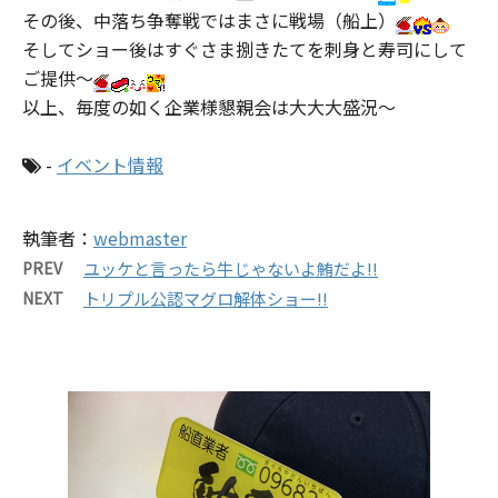
その後、中落ち争奪戦ではまさに戦場（船上）
そしてショー後はすぐさま捌きたてを刺身と寿司にして
ご提供～
以上、毎度の如く企業様懇親会は大大大盛況～
-
イベント情報
執筆者：
webmaster
PREV
ユッケと言ったら牛じゃないよ鮪だよ!!
NEXT
トリプル公認マグロ解体ショー!!