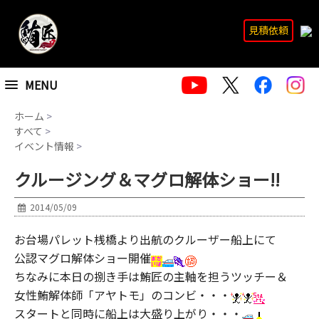
見積依頼
MENU
ホーム
>
すべて
>
イベント情報
>
クルージング＆マグロ解体ショー!!
2014/05/09
お台場パレット桟橋より出航のクルーザー船上にて
公認マグロ解体ショー開催
ちなみに本日の捌き手は鮪匠の主軸を担うツッチー＆
女性鮪解体師「アヤトモ」のコンビ・・・
スタートと同時に船上は大盛り上がり・・・