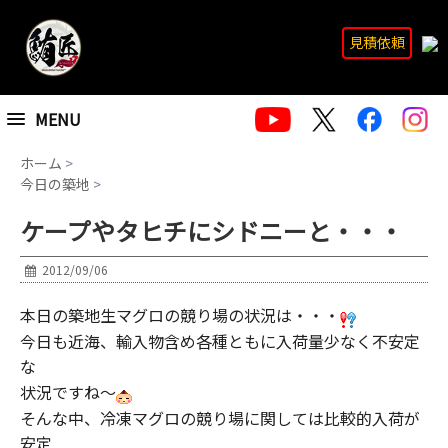
見積依頼
MENU
ホーム
>
今日の築地
>
ケープやタヒチにシドニーと・・・
2012/09/06
本日の築地生マグロの競り場の状況は・・・
今日も近海、輸入物含め各種ともに入荷量少なく不安定
な
状況ですね～
そんな中、冷凍マグロの競り場に関しては比較的入荷が
安定