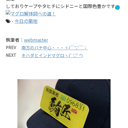
しておりケープやタヒチにシドニーと国際色豊かです
-
今日の築地
執筆者：
webmaster
PREV
南方のバチ中心・・・ヾ(￣▽￣；
NEXT
キハダとインドマグロヽ(ﾟ▽ﾟ*)