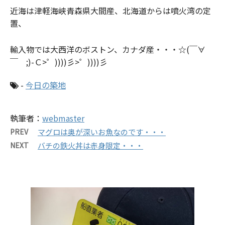
近海は津軽海峡青森県大間産、北海道からは
噴火湾の定
置、
輸入物では大西洋のボストン、カナダ産・
・・☆(￣∀
￣ ;)-Ｃ>゜))))彡>゜))))彡
-
今日の築地
執筆者：
webmaster
PREV
マグロは奥が深いお魚なのです・・・
NEXT
バチの鉄火丼は赤身限定・・・