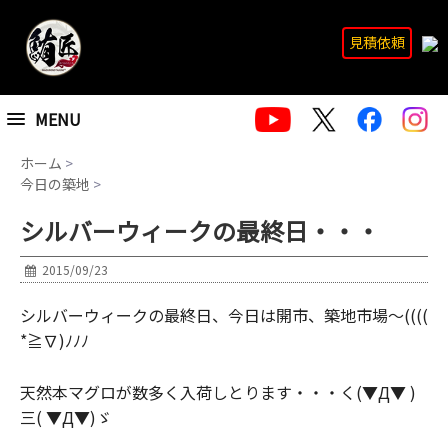
見積依頼
MENU
ホーム
>
今日の築地
>
シルバーウィークの最終日・・・
2015/09/23
シルバーウィークの最終日、今日は開市、築地市場～((
((
*≧∇)ﾉﾉﾉ
天然本マグロが数多く入荷しとります・
・・く(▼Д▼ )
三( ▼Д▼)ゞ