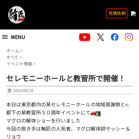
見積依頼
MENU
ホーム
>
すべて
>
イベント情報
>
セレモニーホールと教習所で開催！
2010/06/20
本日は東京都内の某セレモニーホールの地域感謝祭と
都下の某教習所５０周年イベントにて
マグロの解体ショーを行いました
今回の捌き手は鮪匠の人気者、マグロ解体師サッシー＆
リョウ