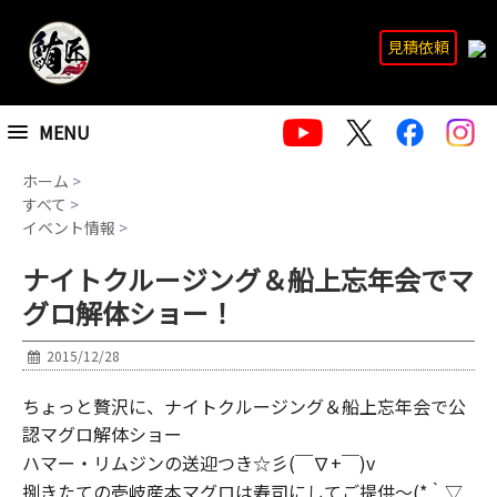
見積依頼
MENU
ホーム
>
すべて
>
イベント情報
>
ナイトクルージング＆船上忘年会でマ
グロ解体ショー！
2015/12/28
ちょっと贅沢に、ナイトクルージング＆船上忘年会で公
認マグロ解体ショー
ハマー・リムジンの送迎つき☆彡(￣∇+￣)v
捌きたての壱岐産本マグロは寿司にしてご提供～(*｀▽