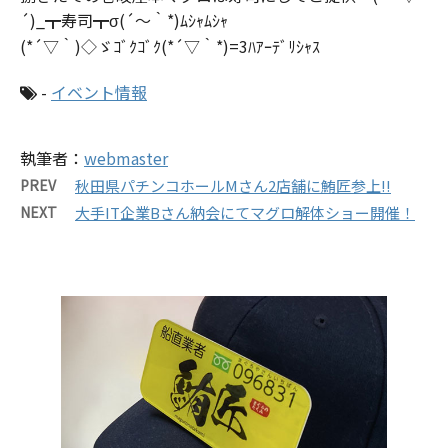
´)_┳寿司┳σ(´～｀*)ﾑｼｬﾑｼｬ
(*´▽｀)◇ゞｺﾞｸｺﾞｸ(*´▽｀*)=3ﾊｱｰﾃﾞﾘｼｬｽ
-
イベント情報
執筆者：
webmaster
PREV
秋田県パチンコホールMさん2店舗に鮪匠参上!!
NEXT
大手IT企業Bさん納会にてマグロ解体ショー開催！