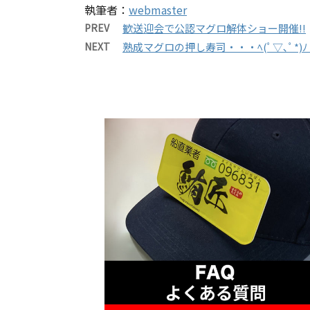
執筆者：
webmaster
PREV
歓送迎会で公認マグロ解体ショー開催!!
NEXT
熟成マグロの押し寿司・・・ﾍ(ﾟ▽､ﾟ*)ﾉ