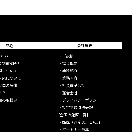
FAQ
会社概要
ついて
・
ご挨拶
スや開催時間
・
協会概要
理について
・
施設紹介
対応について
・
業務内容
グロの特徴
・
社会貢献活動
は？
・
運営会社
報の取扱い
・
プライバシーポリシー
・
特定商取引法表記
[全国の鮪匠一覧]
・
鮪匠（認定店）ご紹介
・
パートナー募集