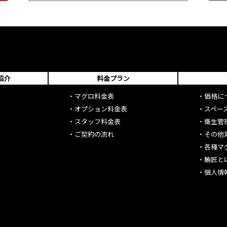
紹介
料金プラン
・
マグロ料金表
・
価格に
・
オプション料金表
・
スペー
・
スタッフ料金表
・
衛生管
・
ご契約の流れ
・
その他
・
各種マ
・
鮪匠と
・
個人情