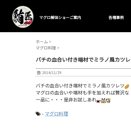
マグロ解体ショーご案内
各種事例
ホーム
>
マグロ料理
>
バチの血合い付き端材でミラノ風カツレ
2014/11/29
バチの血合い付き端材でミラノ風カツレツ
マグロの血合いや端材も手を加えれば贅沢な
一品に・・・是非お試しあれ
-
マグロ料理