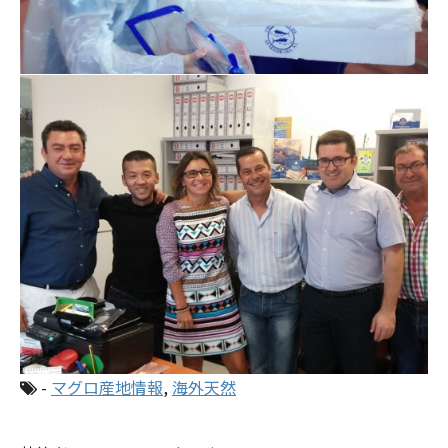
-
マグロ産地情報
,
海外天然