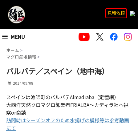
見積依頼
MENU
ホーム
>
マグロ産地情報
>
バルバテ／スペイン（地中海）
2014/09/08
スペインは漁師町のバルバテAlmadraba（定置網）
大西洋天然クロマグロ卸業者FRIALBA～カディラ社へ視
察or商談
訪問時はシーズンオフのため水揚げの模様等は参考動画
にて