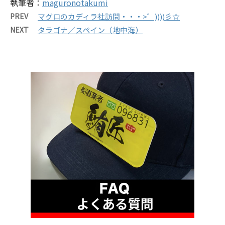
執筆者：
maguronotakumi
PREV
マグロのカディラ社訪問・・・>゜))))彡☆
NEXT
タラゴナ／スペイン（地中海）