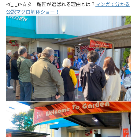
<(_ _)>☆彡 鮪匠が選ばれる理由とは？
マンガで分かる
公認マグロ解体ショー！