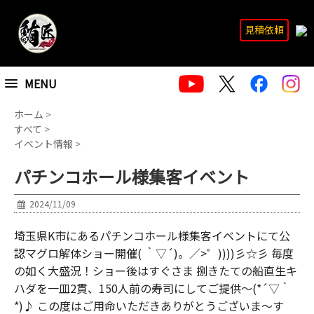
見積依頼
MENU
ホーム
>
すべて
>
イベント情報
>
パチンコホール様集客イベント
2024/11/09
埼玉県K市にあるパチンコホール様集客イベントにて公
認マグロ解体ショー開催( ｀▽´)。／>゜))))彡☆彡 毎度
の如く大盛況！ショー後はすぐさま 捌きたての船直生キ
ハダを一皿2貫、150人前の寿司にしてご提供～(*´▽｀
*)♪ この度はご用命いただきありがとうございま～す