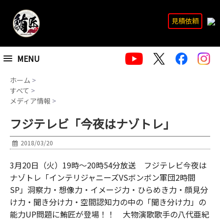
見積依頼
MENU
ホーム
>
すべて
>
メディア情報
>
フジテレビ「今夜はナゾトレ」
2018/03/20
3月20日（火）19時～20時54分放送 フジテレビ今夜は
ナゾトレ「インテリジャニーズVSボンボン軍団2時間
SP」洞察力・想像力・イメージ力・ひらめき力・顔見分
け力・聞き分け力・空間認知力の中の「聞き分け力」の
能力UP問題に鮪匠が登場！！ 大物演歌歌手の八代亜紀