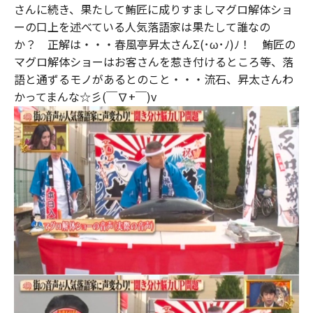
さんに続き、果たして鮪匠に成りすましマグロ解体ショ
ーの口上を述べている人気落語家は果たして誰なの
か？ 正解は・・・春風亭昇太さんΣ(･ω･ﾉ)ﾉ！ 鮪匠の
マグロ解体ショーはお客さんを惹き付けるところ等、落
語と通ずるモノがあるとのこと・・・流石、昇太さんわ
かってまんな☆彡(￣∇+￣)v