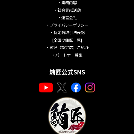
・
業務内容
・
社会貢献活動
・
運営会社
・
プライバシーポリシー
・
特定商取引法表記
[全国の鮪匠一覧]
・
鮪匠（認定店）ご紹介
・
パートナー募集
鮪匠公式SNS