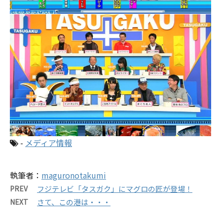
-
メディア情報
執筆者：
maguronotakumi
PREV
フジテレビ「タスガク」にマグロの匠が登場！
NEXT
さて、この港は・・・