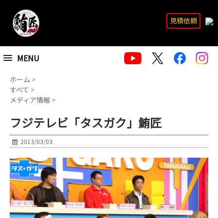
見積依頼
MENU
ホーム
>
すべて
>
メディア情報
>
フジテレビ「タスガク」鮪匠
2013/03/03