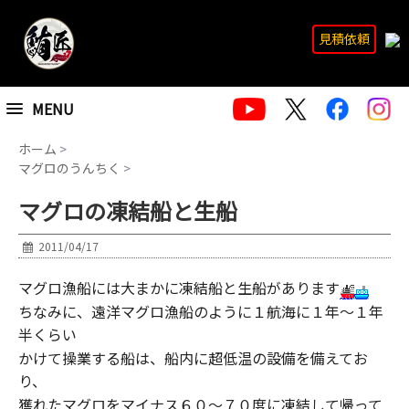
見積依頼
MENU
ホーム
>
マグロのうんちく
>
マグロの凍結船と生船
2011/04/17
マグロ漁船には大まかに凍結船と生船があります
ちなみに、遠洋マグロ漁船のように１航海に１年～１年
半くらい
かけて操業する船は、船内に超低温の設備を備えてお
り、
獲れたマグロをマイナス６０～７０度に凍結して帰って