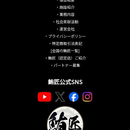
・
施設紹介
・
業務内容
・
社会貢献活動
・
運営会社
・
プライバシーポリシー
・
特定商取引法表記
[全国の鮪匠一覧]
・
鮪匠（認定店）ご紹介
・
パートナー募集
鮪匠公式SNS