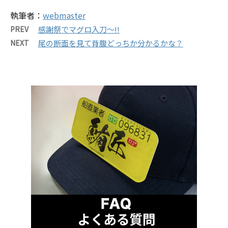
執筆者：
webmaster
PREV
感謝祭でマグロ入刀～!!
NEXT
尾の断面を見て背腹どっちか分かるかな？