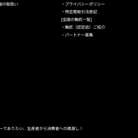
報の取扱い
・
プライバシーポリシー
・
特定商取引法表記
[全国の鮪匠一覧]
・
鮪匠（認定店）ご紹介
・
パートナー募集
ーでありたい、生産者から消費者への橋渡し！