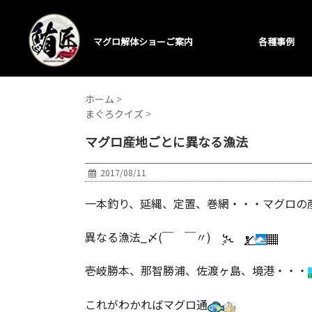
マグロ解体ショーご案内
各種事例
ホーム
>
まぐろクイズ
>
マグロ産地ごとに異なる漁法
2017/08/11
一本釣り、延縄、定置、巻網・・・マグロの
異なる漁法_〆(￣ ￣〃)
壱岐勝本、那智勝浦、佐渡ヶ島、境港・・・
これがわかればマグロ通