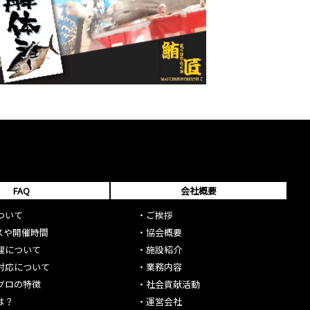
FAQ
会社概要
ついて
・
ご挨拶
スや開催時間
・
協会概要
理について
・
施設紹介
対応について
・
業務内容
グロの特徴
・
社会貢献活動
は？
・
運営会社