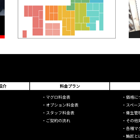
紹介
料金プラン
・
マグロ料金表
・
価格に
・
オプション料金表
・
スペー
・
スタッフ料金表
・
衛生管
・
ご契約の流れ
・
その他
・
各種マ
・
鮪匠と