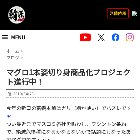
見積依頼
MENU
ホーム
>
ブログ
>
マグロ1本姿切り身商品化プロジェク
ト進行中！
2010/04/20
今年の新口の畜養本鮪はガリ（脂が薄い）でハズレです
つい最近までマスコミ各社を賑わし、ワシントン条約
で、絶滅危惧種になるかならないかで話題にもなったあ
のマグロです・・・