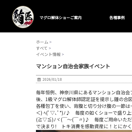
マグロ解体ショーご案内
各種事例
ホーム
>
すべて
>
イベント情報
>
マンション自治会家族イベント
2026/01/18
毎年恒例、神奈川県にあるマンション自治会
後、1級マグロ解体師認定証を提示し鐘の合図で鮪
各種包丁を使い、背腹と切り分け腹の一節は
＜) ﾍ(ﾟ▽､ﾟ*)ﾉ♪ 毎度の如くショー
(≧▽≦)ﾉヾ(￣～(￣〃)♪ 毎度ご用命い
で決まり! トキ消費を感動資産に！とにか