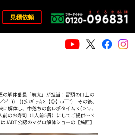
見積依頼
匠の解体番長「航太」が担当！冒頭の口上の
)) ))彡ｽﾊﾟｯ☆Σ【◎】ω￣*) その後、
に解体し、中落ちの食レポタイムヾ(＞▽､
0人前のお寿司（1人前5貫）にしてご提供～ヾ
にはJADT公認のマグロ解体ショーの【鮪匠】