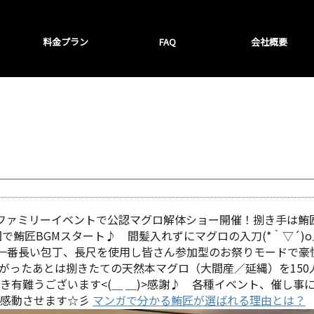
料金プラン
FAQ
会社概要
ファミリーイベントで公認マグロ解体ショー開催！捌き手は鮪
匠BGMスタート♪ 間髪入れずにマグロの入刀(*｀▽´)o／>゜
一番長い包丁、長尺を使用し皆さん参加型のお祭りモードで豪快
で盛り上がったあとは捌きたての天然本マグロ（大間産／延縄）を15
ただき有難うございます<(＿ ＿)>感謝♪ 各種イベント、催し事
く感動させます☆彡
マンガで分かる鮪匠が選ばれる理由とは？