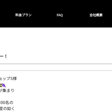
料金プラン
FAQ
会社概要
ー！
ョップS様
が集まり
00名の
度の如く