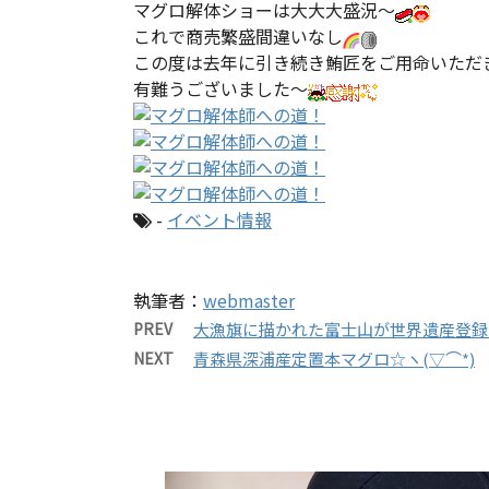
マグロ解体ショーは大大大盛況～
これで商売繁盛間違いなし
この度は去年に引き続き鮪匠をご用命いただ
有難うございました～
-
イベント情報
執筆者：
webmaster
PREV
大漁旗に描かれた富士山が世界遺産登録
NEXT
青森県深浦産定置本マグロ☆ヽ(▽⌒*)