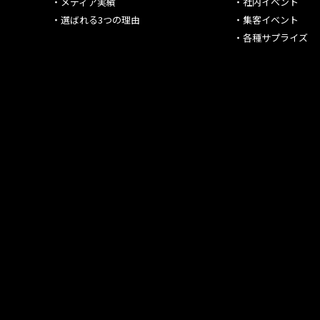
・
メディア実績
・
社内イベント
・
選ばれる3つの理由
・
集客イベント
・
各種サプライズ