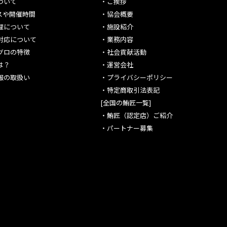
ついて
・
ご挨拶
スや開催時間
・
協会概要
理について
・
施設紹介
対応について
・
業務内容
グロの特徴
・
社会貢献活動
は？
・
運営会社
報の取扱い
・
プライバシーポリシー
・
特定商取引法表記
[全国の鮪匠一覧]
・
鮪匠（認定店）ご紹介
・
パートナー募集