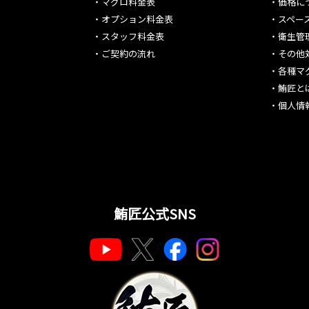
・
マグロ料金表
・
価格に
・
オプション料金表
・
スペー
・
スタッフ料金表
・
衛生管
・
ご契約の流れ
・
その他
・
各種マ
・
鮪匠と
・
個人情
鮪匠公式SNS