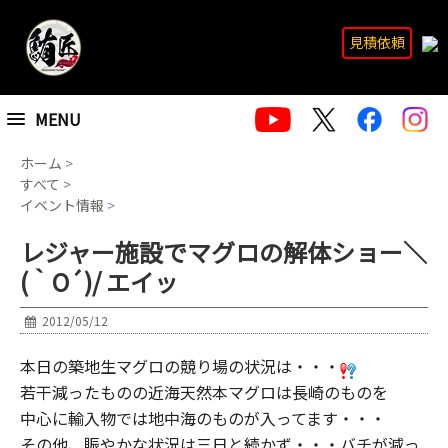
見積依頼
MENU
ホーム
>
すべて
>
イベント情報
>
レジャー施設でマグロの解体ショー＼
(｀O´)/ エイッ
2012/05/12
本日の築地生マグロの競り場の状況は・・・
若干減ったものの近海天然本マグロは長崎のものを
中心に輸入物では地中海のものが入ってます・・・
その他、賑やかな状況は三日と続かず・・・バチが減っ