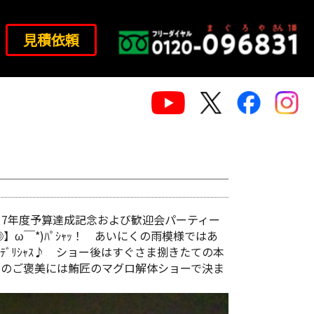
見積依頼
17年度予算達成記念および歓迎会パーティー
【◎】ω￣*)ﾊﾟｼｬｯ！ あいにくの雨模様ではあ
ﾞﾘｼｬｽ♪ ショー後はすぐさま捌きたての本
達成記念のご褒美には鮪匠のマグロ解体ショーで決ま