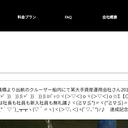
料金プラン
FAQ
会社概要
ン桟橋より出航のクルーザー船内にて某大手資産運用会社さん20
)) ))彡>゜)) ))彡ｽﾊﾟｯ☆ヾ(＞▽＜)ｏヾ(＞▽＜)ｏ☆Σ
長も社員も新入社員も無礼講♪ヾ(≧∇≦*)〃ヾ(*≧∇≦)〃ﾃ
｀▽´)_┳┳ヽ(▽＾〃ヽ)ヾ(＞▽､＜) ﾍ(ﾟ▽､ﾟ*)ﾉ♪ 