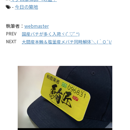
-
今日の築地
執筆者：
webmaster
PREV
国産バチが多く入荷ヾ(ﾟ▽ﾟ*)
NEXT
大間産本鮪＆塩釜産メバチ同時解体＼ (｀O´)/