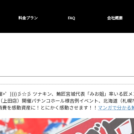
料金プラン
FAQ
会社概要
))))彡☆彡 ツナキン、鮪匠宮城代表「みお姐」率いる匠メンバ
（上田店）開催パチンコホール様吉例イベント、北海道（札幌
♪ トキ消費を感動資産に！とにかく感動させます！！
マンガで分かる