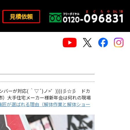
見積依頼
ーが対応( ｀▽´)ノ>゜))))彡☆彡 ドカ
市）大手住宅メーカー様新年会は何れの現場
鮪匠が選ばれる理由（解体作業と解体ショー