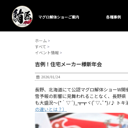
マグロ解体ショーご案内
各種事例
ホーム
>
すべて
>
イベント情報
>
吉例！住宅メーカー様新年会
2026/01/24
長野、北海道にて公認マグロ解体ショーW開催>゜
雪予報の影響に見舞われることなく、長野県
も大盛況～(*｀▽´)_┳┳ヾ(ﾟ▽､ﾟ*)ﾉ
の違いとは？）