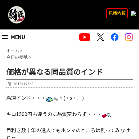
見積依頼
MENU
ホーム
>
今日の築地
>
価格が異なる同品質のインド
2016/12/13
冷凍インド・・・
ヾ(・ε・。)
キロ1500円も違うのに品質変わらず・・・
目利き数十年の達人でもホンマのところは割ってみなけ
りゃ