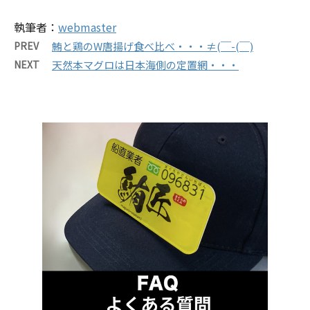
執筆者：
webmaster
PREV
鮪と鶏のW唐揚げ食べ比べ・・・≠(￣-(￣)
NEXT
天然本マグロは日本海側の定置網・・・