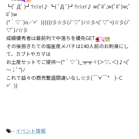
┗(ﾟ Дﾟ )┛ﾜｯｼｮｲ♪ ┗( ﾟД ﾟ)┛ﾜｯｼｮｲ♪ w(ﾟﾛﾟ;w(ﾟﾛﾟ)w;ﾟ
ﾛﾟ)w
(*｀▽´)o／>゜))))))彡☆彡(ﾉﾟ▽ﾟ)ﾉ☆彡ﾍ(ﾟ▽ﾟﾍ)☆彡(ﾉﾟ
▽ﾟ)ﾉ☆彡
成績優秀者は最前列で中落ちを優先GET
その後捌きたての塩釜産メバチは140人前のお刺身にし
て、カブトやカマは
お土産セットでご提供～(*｀▽´)_┳┳ヾ(＞▽､＜)♪ﾍ(ﾟ
～；ﾟ*)ﾉ
これで益々の商売繁盛間違いなし☆彡(￣∀￣* )-Ｃ
>゜))
-
イベント情報