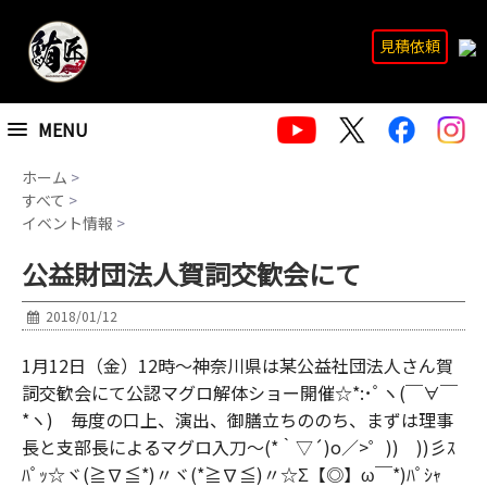
見積依頼
MENU
ホーム
>
すべて
>
イベント情報
>
公益財団法人賀詞交歓会にて
2018/01/12
1月12日（金）12時～神奈川県は某公益社団法人さん賀
詞交歓会にて公認マグロ解体ショー開催☆*:･ﾟヽ(￣∀￣
*ヽ) 毎度の口上、演出、御膳立ちののち、まずは理事
長と支部長によるマグロ入刀～(*｀▽´)o／>゜)) ))彡ｽ
ﾊﾟｯ☆ヾ(≧∇≦*)〃ヾ(*≧∇≦)〃☆Σ【◎】ω￣*)ﾊﾟｼｬ