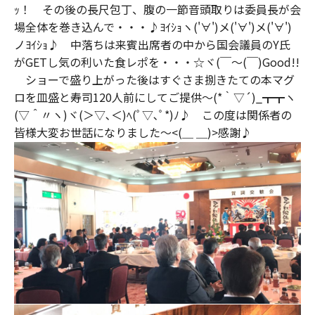
ｯ！ その後の長尺包丁、腹の一節音頭取りは委員長が会
場全体を巻き込んで・・・♪ﾖｲｼｮヽ('∀')メ('∀')メ('∀')
ノﾖｲｼｮ♪ 中落ちは来賓出席者の中から国会議員のY氏
がGETし気の利いた食レポを・・・☆ヾ(￣～(￣)Good!!
ショーで盛り上がった後はすぐさま捌きたての本マグ
ロを皿盛と寿司120人前にしてご提供～(*｀▽´)_┳┳ヽ
(▽＾〃ヽ)ヾ(＞▽､＜)ﾍ(ﾟ▽､ﾟ*)ﾉ♪ この度は関係者の
皆様大変お世話になりました～<(＿ ＿)>感謝♪