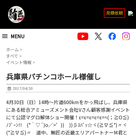
見積依頼
MENU
ホーム
>
すべて
>
イベント情報
>
兵庫県パチンコホール様催し
2017/04/30
4月30日（日）14時～片道600kmをかっ飛ばし、兵庫県
にある総合アミューズメント会社Vさん顧客感謝イベント
にて公認マグロ解体ショー開催！ε=ε=ε=ε=ε=ﾍ(；≧O≦)
ﾉﾌﾞｰﾝ!! (*｀▽´)o／>゜)) ))彡ｽﾊﾟｯ☆ヾ(≧∇≦*)〃ヾ
(*≧∇≦)〃 道中、鮪匠の近畿エリアパートナーM君と