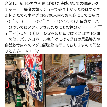
合流し、6月の独立開業に向けた実践現場での徹底レク
チャー！ 毎度の如くショーで盛り上がった後はすぐさ
ま捌きたての本マグロを300人前のお刺身にしてご提供
～(*｀▽´)_┳┳ヽ(▽＾〃ヽ)ヾ(＞▽､＜)♪ 目方オーバ
ー分ついてはスタッフさんたちにもお裾分け・・・ヾ(￣
┓￣〃 )-Ｃ>゜))))彡 ちなみに鮪匠ではマグロ解体ショ
ーの他、パチンコホール様向けにはマグロの景品導入や
併設飲食店へのマグロ卸業務も行っておりますので何な
りと☆彡(￣∇+￣)v