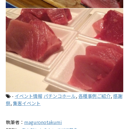
-
イベント情報
パチンコホール
,
各種事例ご紹介
,
感謝
祭
,
集客イベント
執筆者：
maguronotakumi