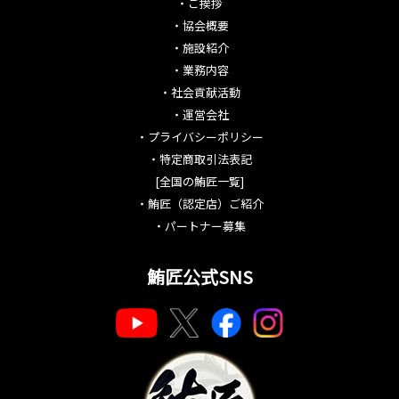
・
ご挨拶
・
協会概要
・
施設紹介
・
業務内容
・
社会貢献活動
・
運営会社
・
プライバシーポリシー
・
特定商取引法表記
[全国の鮪匠一覧]
・
鮪匠（認定店）ご紹介
・
パートナー募集
鮪匠公式SNS