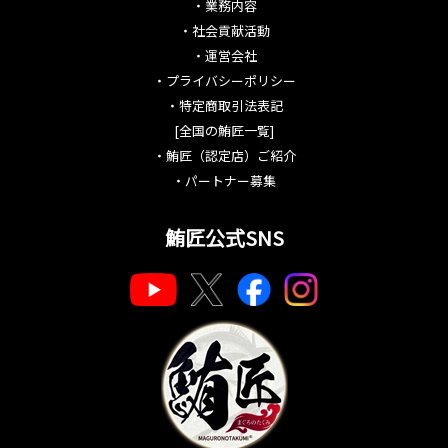
・
業務内容
・
社会貢献活動
・
運営会社
・
プライバシーポリシー
・
特定商取引法表記
[全国の鮪匠一覧]
・
鮪匠（認定店）ご紹介
・
パートナー募集
鮪匠公式SNS