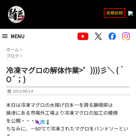
見積依頼
MENU
ホーム
>
ブログ
>
冷凍マグロの解体作業>゜))))彡＼ (｀
O´；)
2013/08/14
本日は冷凍マグロの水揚げ日本一を誇る静岡県は
焼津にある市場外工場より冷凍マグロの加工の模様
を公開・・・
ちなみに、－60℃で冷凍されたマグロをバンドソーとい