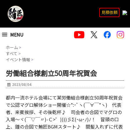
見積依頼
MENU
ホーム
>
すべて
>
イベント情報
>
労働組合様創立50周年祝賀会
2023/08/04
都内一流ホテル会場にて某労働組合様創立50周年祝賀会
で公認マグロ解体ショー開催☆*:･ﾟヽ(￣∀￣*ヽ) 代表
者、来賓挨拶、その後乾杯♪ 司会者の合図でマグロの
入場～ヾ(￣▽￣〃)-Ｃ>゜))))彡Σ(･ω･ﾉ)ﾉ！ 冒頭の口
上、鐘の合図で鮪匠BGMスタート♪ 間髪入れずに代表