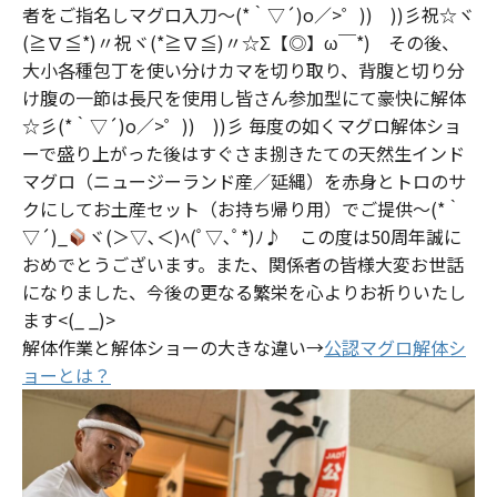
者をご指名しマグロ入刀～(*｀▽´)o／>゜)) ))彡祝☆ヾ
(≧∇≦*)〃祝ヾ(*≧∇≦)〃☆Σ【◎】ω￣*) その後、
大小各種包丁を使い分けカマを切り取り、背腹と切り分
け腹の一節は長尺を使用し皆さん参加型にて豪快に解体
☆彡(*｀▽´)o／>゜)) ))彡 毎度の如くマグロ解体ショ
ーで盛り上がった後はすぐさま捌きたての天然生インド
マグロ（ニュージーランド産／延縄）を赤身とトロのサ
クにしてお土産セット（お持ち帰り用）でご提供～(*｀
▽´)_
ヾ(＞▽､＜)ﾍ(ﾟ▽､ﾟ*)ﾉ♪ この度は50周年誠に
おめでとうございます。また、関係者の皆様大変お世話
になりました、今後の更なる繁栄を心よりお祈りいたし
ます<(_ _)>
解体作業と解体ショーの大きな違い→
公認マグロ解体シ
ョーとは？