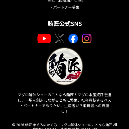
・
パートナー募集
鮪匠公式SNS
マグロ解体ショーのことなら鮪匠！マグロ水産資源を通
し、市場を創造しながらともに繁栄、社会貢献するベス
トパートナーでありたい、生産者から消費者への橋渡
し！
© 2026 鮪匠 まぐろのたくみ｜マグロ解体ショーのことなら鮪匠 All
Rights Reserved.｜
designed by chacoweb