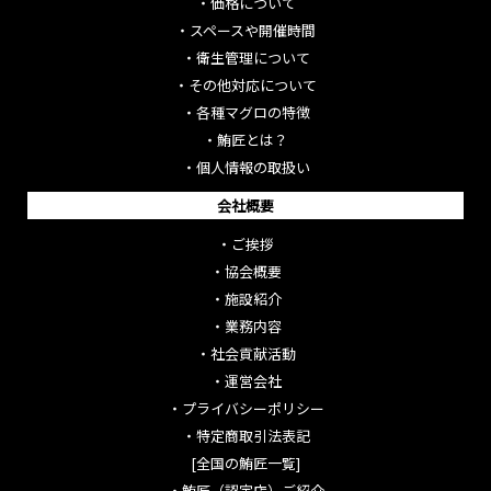
・
価格について
・
スペースや開催時間
・
衛生管理について
・
その他対応について
・
各種マグロの特徴
・
鮪匠とは？
・
個人情報の取扱い
会社概要
・
ご挨拶
・
協会概要
・
施設紹介
・
業務内容
・
社会貢献活動
・
運営会社
・
プライバシーポリシー
・
特定商取引法表記
[全国の鮪匠一覧]
・
鮪匠（認定店）ご紹介