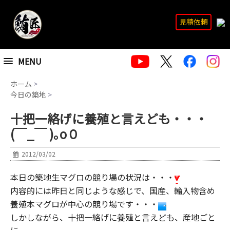
見積依頼
MENU
ホーム
>
今日の築地
>
十把一絡げに養殖と言えども・・・
(￣_￣ )｡o０
2012/03/02
本日の築地生マグロの競り場の状況は・・・
内容的には昨日と同じような感じで、国産、輸入物含め
養殖本マグロが中心の競り場です・・・
しかしながら、十把一絡げに養殖と言えども、産地ごと