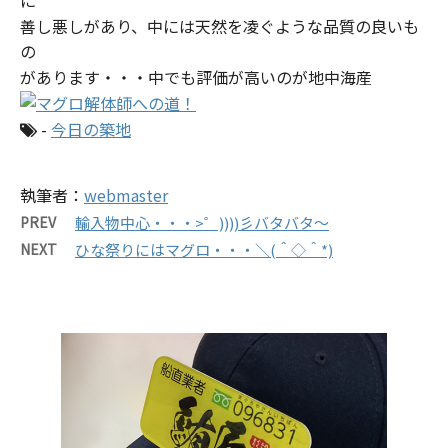
に
善し悪しがあり、中には天然を凌ぐような品質の良いも
の
があります・・・中でも評価が高いのが地中海産
-
今日の築地
執筆者：
webmaster
PREV
輸入物中心・・・>゜))))彡バタバタ～
NEXT
ひな祭りにはマグロ・・・＼(＾◇＾*)