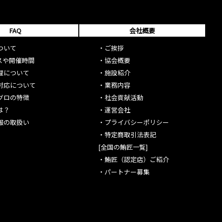
FAQ
会社概要
ついて
・
ご挨拶
スや開催時間
・
協会概要
理について
・
施設紹介
対応について
・
業務内容
グロの特徴
・
社会貢献活動
は？
・
運営会社
報の取扱い
・
プライバシーポリシー
・
特定商取引法表記
[全国の鮪匠一覧]
・
鮪匠（認定店）ご紹介
・
パートナー募集