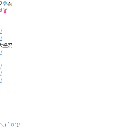
り
は
大盛況
(｀O´)/