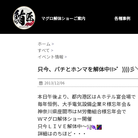
マグロ解体ショーご案内
各種事例
ホーム
>
すべて
>
イベント情報
>
只今、バチとホンマを解体中!!>゜))))彡＼ 
2013/12/06
本日午後より、都内港区はＡホテル宴会場で
毎年恒例、大手電気設備企業Ｒ様忘年会＆
神奈川県座間市はＭ労働組合様忘年会で
Ｗマグロ解体ショー開催
只今ＬＩＶＥ解体中～
詳細はのちほど・・・