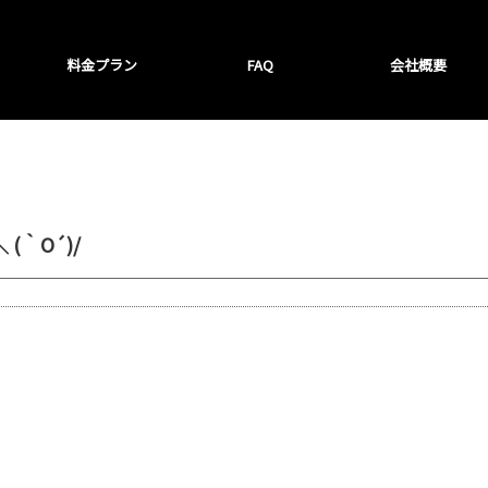
料金プラン
FAQ
会社概要
(｀O´)/