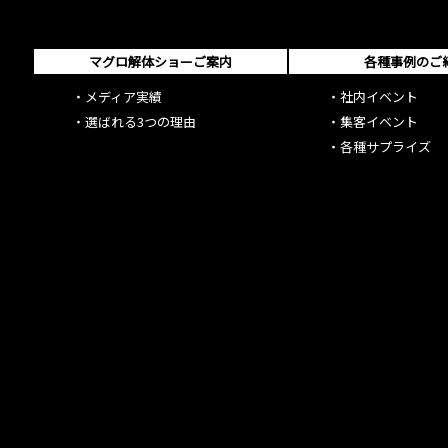
マグロ解体ショーご案内
各種事例のご
・
メディア実績
・
社内イベント
・
選ばれる3つの理由
・
集客イベント
・
各種サプライズ