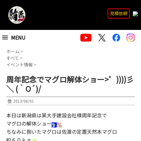
見積依頼
MENU
ホーム
>
すべて
>
イベント情報
>
周年記念でマグロ解体ショー>゜))))彡
＼ (｀O´)/
2013/06/01
本日は新潟県は某大手建設会社様周年記念で
マグロの解体ショー
ちなみに捌いたマグロは佐渡の定置天然本マグロ
約６０ｋｇ