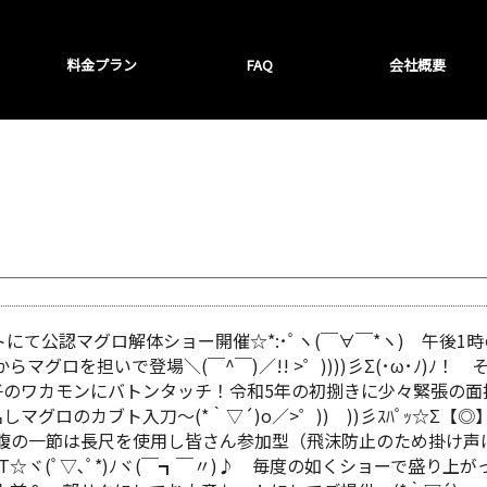
料金プラン
FAQ
会社概要
にて公認マグロ解体ショー開催☆*:･ﾟヽ(￣∀￣*ヽ) 午後
グロを担いで登場＼(￣^￣)／!! >゜))))彡Σ(･ω･ﾉ)
のワカモンにバトンタッチ！令和5年の初捌きに少々緊張の面持
ロのカブト入刀～(*｀▽´)o／>゜)) ))彡ｽﾊﾟｯ☆Σ【◎】
腹の一節は長尺を使用し皆さん参加型（飛沫防止のため掛け声
☆ヾ(ﾟ▽､ﾟ*)ﾉヾ(￣┓￣〃)♪ 毎度の如くショーで盛り