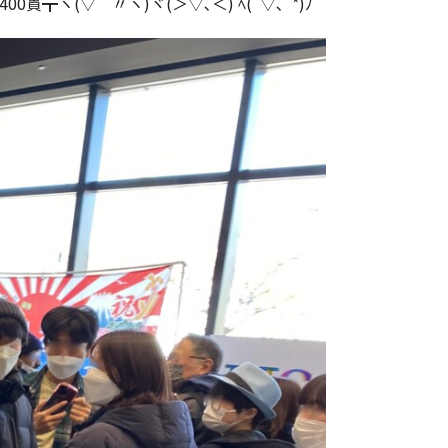
ヽ(▽＾〃ヽ)ヾ(＞▽､＜) ﾍ(ﾟ▽､ﾟ*)ﾉ