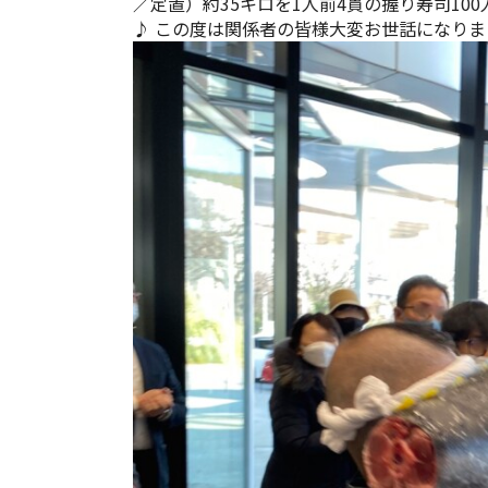
／定置）約35キロを1人前4貫の握り寿司100人
♪ この度は関係者の皆様大変お世話になりまし