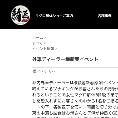
マグロ解体ショーご案内
各種事例
ホーム
>
すべて
>
イベント情報
>
外車ディーラー様新春イベント
2023/01/22
都内外車ディーラーM様顧客新春感謝イベント
終えているツナキングがお客さんたちの背後からマ
れろということで女性マグロ解体師1級の弟子
し間髪入れずにお客さんの中から1名をご指名しマグ
ートの下、各種包丁を使い、背腹と切り分け
束の中落ち試食はお母さんと子供が仲良くGET