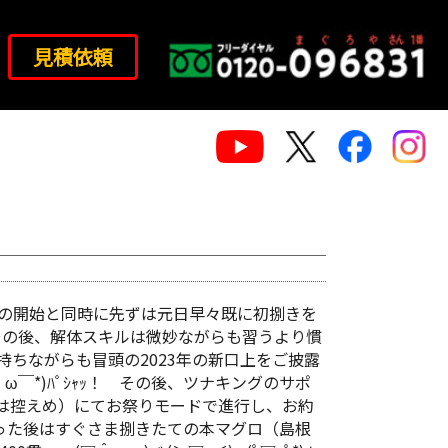
見積依頼
1時の開始と同時に先ずは元日早々既に初捌きを
ﾉ！ その後、解体スキルは微妙ながらも習うより慣
ちながらも冒頭の2023年の新口上をご披露
ω￣*)ﾊﾟｼｬｯ！ その後、ツナキングのサポ
は控えめ）にてお祭りモードで進行し、お約
上がった後はすぐさま捌きたての本マグロ（島根