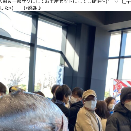
前＆一部サクにしてお土産セットにしてご提供～(*｀▽´)_┳400貫┳
た<(＿ ＿)>感謝♪