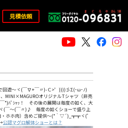
見積依頼
(￣∇+￣〃)-Ｃ>゜))))彡Σ(･ω･ﾉ)
MINI×MAGUROオリジナルTシャツ（非売
￣*)ﾊﾟｼｬｯ！ その後の展開は毎度の如く、大
ヾ(￣～(￣〃)♪ 毎度の如くショーで盛り上
ホ肉）含めご提供～(*｀▽´)_┳┳ヾ(ﾟ
→
公認マグロ解体ショーとは？