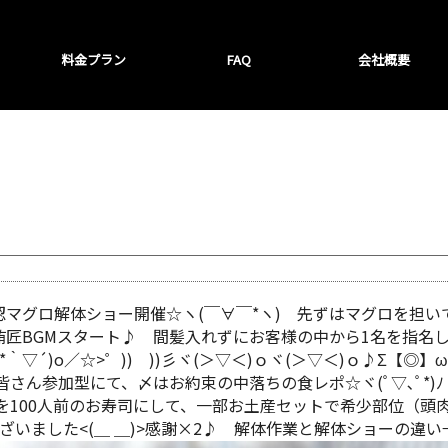
料金プラン
FAQ
会社概要
ロ解体ショー開催☆ヽ(￣∀￣*ヽ) 先ずはマグロを担いで回遊～ヾ
匠BGMスタート♪ 間髪入れずにお客様の中から1名を指名し、
´)o／☆>゜)) ))彡ヾ(＞▽＜)ｏヾ(＞▽＜)ｏ♪Σ【◎】ω
ん参加型にて、〆はお約束の中落ちの食レポ☆ヾ(ﾟ▽､ﾟ*)ﾉ
100人前のお寿司にして、一部お土産セットで希少部位（頭肉・ホ
ございました<(＿ ＿)>感謝×2♪ 解体作業と解体ショーの違い