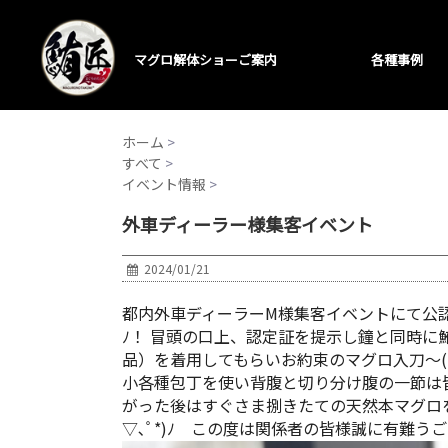
マグロ解体ショーご案内
各種事例
ホーム
>
すべて
>
イベント情報
>
外車ディーラー様集客イベント
2024/01/21
都内外車ディーラーM様集客イベントにて公認マグ
ﾉ！ 冒頭の口上、認定証を提示し鐘と同時に鮪
品）を着用してもらいお約束のマグロ入刀～(*｀▽
小各種包丁を使い背腹と切り分け腹の一節は皆さ
がった後はすぐさま捌きたての天然本マグロを
▽､ﾟ*)ﾉ この度は関係者の皆様誠に有難う