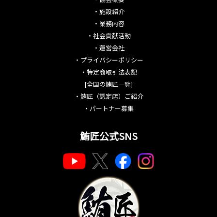
・
施設紹介
・
業務内容
・
社会貢献活動
・
運営会社
・
プライバシーポリシー
・
特定商取引法表記
[全国の鮪匠一覧]
・
鮪匠（認定店）ご紹介
・
パートナー募集
鮪匠公式SNS