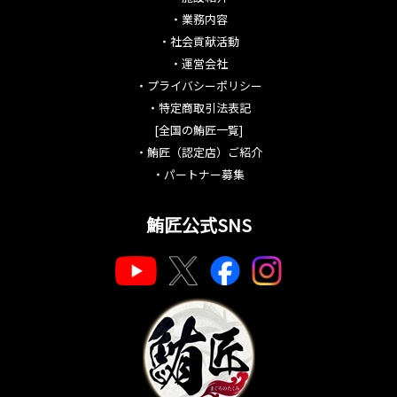
・
業務内容
・
社会貢献活動
・
運営会社
・
プライバシーポリシー
・
特定商取引法表記
[全国の鮪匠一覧]
・
鮪匠（認定店）ご紹介
・
パートナー募集
鮪匠公式SNS