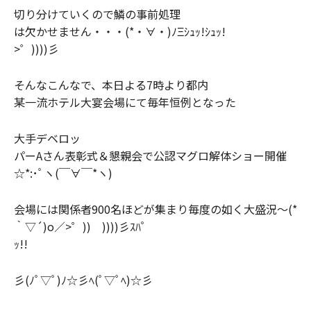
切り分けていくので鱗の事前処理
は
欠かせません・・・(*・∀・)ﾉΞｼｭｯ!ｼｭｯ!
>゜))))彡
そんなこんなで、本日よる7時より都内
某一流ホテル大宴会場にて
毎年恒例となった
大手デベロッ
パーAさん表彰式＆懇親会で
公認マグロ解体ショー開催
☆*:･ﾟヽ(￣∀￣*ヽ)
会場には関係者900名ほどが集まり毎度の如く
大盛況～
(*
｀▽´)o／>゜)) ))))彡ｽﾊﾟ
ｯ!!
彡(ﾉﾟ▽ﾟ)ﾉ☆彡ﾍ(ﾟ▽ﾟﾍ)☆彡