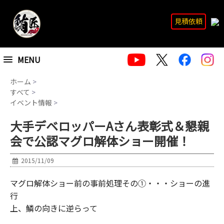
見積依頼
MENU
ホーム
>
すべて
>
イベント情報
>
大手デベロッパーAさん表彰式＆懇親
会で公認マグロ解体ショー開催！
2015/11/09
マグロ解体ショー前の事前処理その①・・・ショーの進
行
上、
鱗の向きに
逆らって