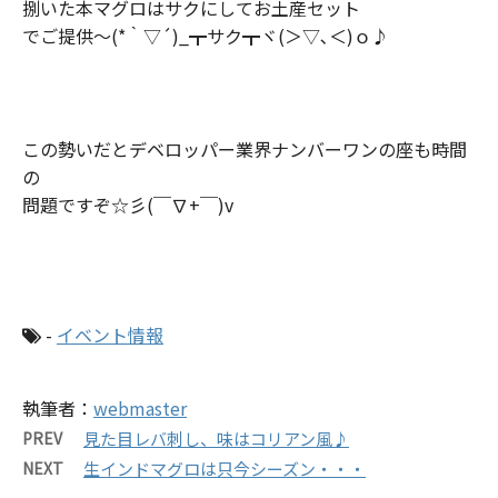
捌いた本マグロはサクにしてお土産セット
でご提供～(*｀▽´)_┳サク┳ヾ(＞▽､＜)ｏ♪
この勢いだとデベロッパー業界ナンバーワンの座も時間
の
問題ですぞ☆彡(￣∇+￣)v
-
イベント情報
執筆者：
webmaster
PREV
見た目レバ刺し、味はコリアン風♪
NEXT
生インドマグロは只今シーズン・・・