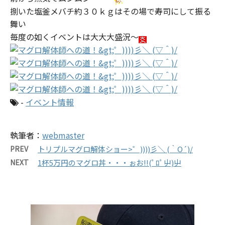
捌いた塩釜メバチ約３０ｋｇはその場で寿司にして振る
舞い
毎度の如くイベントは大大大盛況～
-
イベント情報
執筆者：
webmaster
PREV
トリプルマグロ解体ショー>゜))))彡＼ (｀O´)/
NEXT
1杯5万円のマグロ丼・・・ぉお!!(ﾟﾛﾟ屮)屮