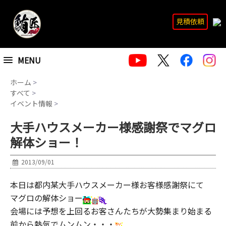
見積依頼
MENU
ホーム
>
すべて
>
イベント情報
>
大手ハウスメーカー様感謝祭でマグロ
解体ショー！
2013/09/01
本日は都内某大手ハウスメーカー様お客様感謝祭にて
マグロの解体ショー
会場には予想を上回るお客さんたちが大勢集まり始まる
前から熱気でムンムン・・・