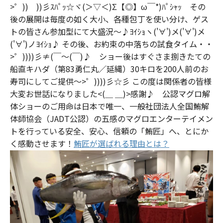
>゜)) ))彡ｽﾊﾟｯ☆ヾ(＞▽＜)Σ【◎】ω￣*)ﾊﾟｼｬｯ その
後の展開は毎度の如く大小、各種包丁を使い分け、ゲス
トの皆さん参加型にて大盛況～♪ﾖｲｼｮヽ('∀')メ('∀')メ
('∀')ノﾖｲｼｮ♪ その後、お約束の中落ちの試食タイム・・
>゜))))彡≠(￣～(￣)♪ ショー後はすぐさま捌きたての
船直キハダ（第83勇仁丸／延縄）30キロを200人前のお
寿司にしてご提供～>゜))))彡☆彡 この度は関係者の皆様
大変お世話になりました<(＿ ＿)>感謝♪ 公認マグロ解
体ショーのご用命は日本で唯一、一般社団法人全国鮪解
体師協会（JADT公認）の五感のマグロエンターテイメン
トを行っている安全、安心、信頼の「鮪匠」へ、とにか
く感動させます！
鮪匠が選ばれる理由とは？