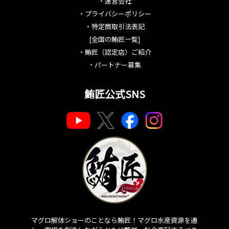
・
運営会社
・
プライバシーポリシー
・
特定商取引法表記
[全国の鮪匠一覧]
・
鮪匠（認定店）ご紹介
・
パートナー募集
鮪匠公式SNS
マグロ解体ショーのことなら鮪匠！マグロ水産資源を通