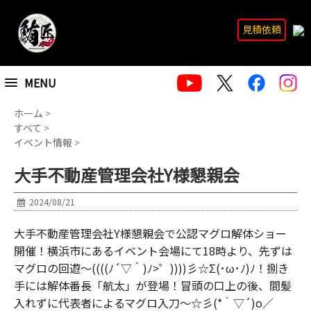
見積依頼
MENU
ホーム
>
すべて
>
イベント情報
>
大手不動産管理会社Y様懇親会
2024/08/21
大手不動産管理会社Y様懇親会で公認マグロ解体ショー
開催！横浜市にあるイベント会場にて18時より、先ずは
マグロの回遊～((((ﾉ´▽｀)ﾉ>゜))))彡☆Σ(･ω･ﾉ)ﾉ！捌き
手には解体番長「航太」が登場！冒頭の口上の後、間髪
入れずに代表者によるマグロ入刀～☆彡(*｀▽´)o／