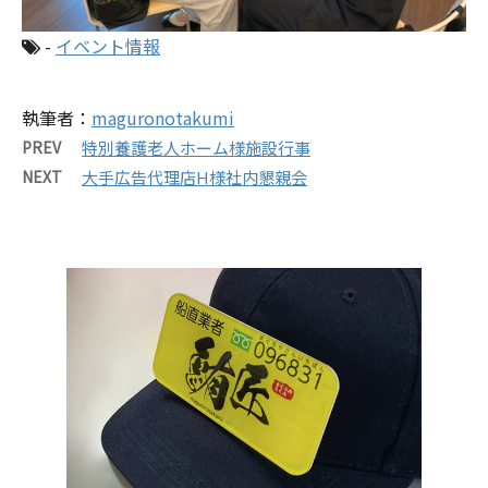
-
イベント情報
執筆者：
maguronotakumi
PREV
特別養護老人ホーム様施設行事
NEXT
大手広告代理店H様社内懇親会