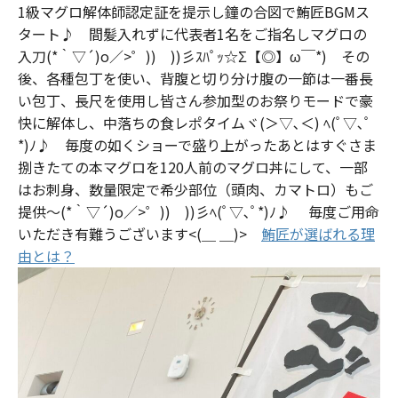
1級マグロ解体師認定証を提示し鐘の合図で鮪匠BGMス
タート♪ 間髪入れずに代表者1名をご指名しマグロの
入刀(*｀▽´)o／>゜)) ))彡ｽﾊﾟｯ☆Σ【◎】ω￣*) その
後、各種包丁を使い、背腹と切り分け腹の一節は一番長
い包丁、長尺を使用し皆さん参加型のお祭りモードで豪
快に解体し、中落ちの食レポタイムヾ(＞▽､＜) ﾍ(ﾟ▽､ﾟ
*)ﾉ♪ 毎度の如くショーで盛り上がったあとはすぐさま
捌きたての本マグロを120人前のマグロ丼にして、一部
はお刺身、数量限定で希少部位（頭肉、カマトロ）もご
提供～(*｀▽´)o／>゜)) ))彡ﾍ(ﾟ▽､ﾟ*)ﾉ♪ 毎度ご用命
いただき有難うございます<(＿ ＿)>
鮪匠が選ばれる理
由とは？