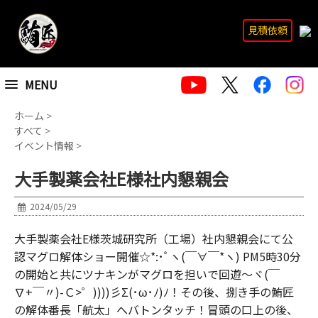
見積依頼
MENU
ホーム
>
すべて
>
イベント情報
>
大手製薬会社E様社内懇親会
2024/05/29
大手製薬会社E様茨城研究所（工場）社内懇親会にて公
認マグロ解体ショー開催☆*:･ﾟヽ(￣∀￣*ヽ) PM5時30分
の開始と共にツナキンがマグロを担いで回遊～ヾ(￣
∇+￣〃)-Ｃ>゜))))彡Σ(･ω･ﾉ)ﾉ！その後、捌き手の鮪匠
の解体番長「航太」へバトンタッチ！冒頭の口上の後、