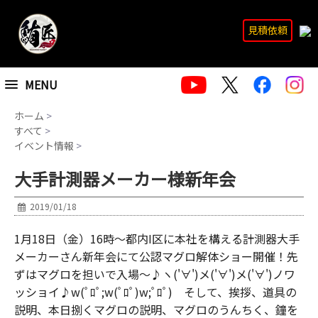
見積依頼
MENU
ホーム
>
すべて
>
イベント情報
>
大手計測器メーカー様新年会
2019/01/18
1月18日（金）16時～都内I区に本社を構える計測器大手
メーカーさん新年会にて公認マグロ解体ショー開催！先
ずはマグロを担いで入場～♪ヽ('∀')メ('∀')メ('∀')ノワ
ッショイ♪w(ﾟﾛﾟ;w(ﾟﾛﾟ)w;ﾟﾛﾟ) そして、挨拶、道具の
説明、本日捌くマグロの説明、マグロのうんちく、鐘を