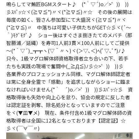
鳴らしてマ鮪匠BGMスタート♪ (*｀▽´)o／>゜)) ))
彡ｽﾊﾟｯ☆ヾ(≧∇≦*)〃ヾ(*≧∇≦)〃☆ その後の展開は
毎度の如く、皆さん参加型にて大盛況ヾ(≧∇≦*)〃ヾ
(*≧∇≦)〃 中落ちは可愛い子供たちがGET☆彡ヾ(´～
｀)ﾓｸﾞﾓｸﾞ♪ ショー後はすぐさま捌きたてのメバチ（那
智勝浦／延縄）を寿司1人前3貫×100人前にしてご提供
～(*｀▽´)_┳┳ヽ(▽＾〃ヽ)ヾ(＞▽､＜)ﾍ(ﾟ▽､ﾟ*)ﾉ♪
只今、1級マグロ解体師資格取得者立ち合いの下、若手
たちも実践の現場で奮闘中(_≧Д≦)ﾉ彡☆>゜)) ))彡
各業界のプロフェッショナル同様、マグロ解体師認定者
は常に全身全霊で「感動」を追求しながらショーに臨ま
なければいけません(*｀ ´)o／>゜)) ))彡ｽﾊﾟｯ☆彡 資
格取得後も失効や向上心を怠り、協会の規定に反した者
は認定証を剥奪、除名処分となっていますのでご注意
をヾ(▼皿▼メ) 現在、条件付含め1級マグロ解体師の資
格取得者は全国に12名となっております【認定証】☆
彡ヾ(￣∀￣〃)